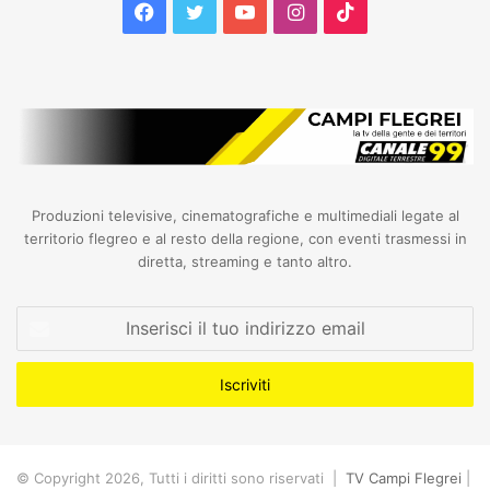
Facebook
Twitter
YouTube
Instagram
TikTok
Produzioni televisive, cinematografiche e multimediali legate al
territorio flegreo e al resto della regione, con eventi trasmessi in
diretta, streaming e tanto altro.
Inserisci
il
tuo
indirizzo
email
© Copyright 2026, Tutti i diritti sono riservati |
TV Campi Flegrei
|