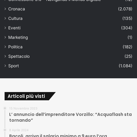
Cronaca
(2.078)
Cultura
(135)
Eventi
(304)
Marketing
(1)
Politica
(182)
Spettacolo
(25)
Sport
(1.084)
Articoli più visti
15 Novembre 2023
L’ annuncio dell’imprenditore Vorzillo: “Acquaflash sta
tornando”
8 Aprile 2024
Bacoli, arriva il salario minimo a 9 euro l’ora