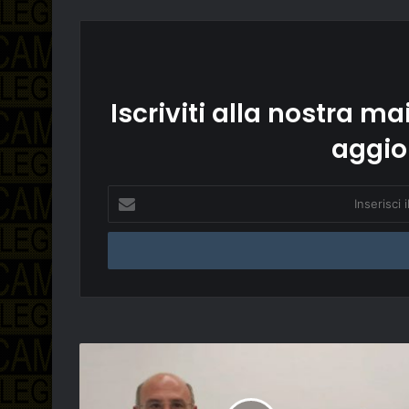
Iscriviti alla nostra mai
aggio
Inserisci
il
tuo
indirizzo
email