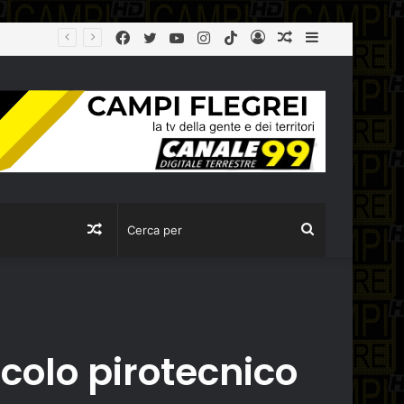
Facebook
Twitter
YouTube
Instagram
TikTok
Log
Articolo
Sidebar
Sant’Antimo: tenta di truffare un’anziana ma viene fermato dai carabinieri. Denuncianto un 16enne
In
casuale
Articolo
Cerca
casuale
per
acolo pirotecnico