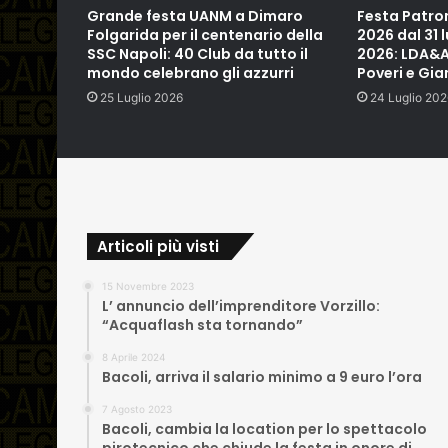
Grande festa UANM a Dimaro
Festa Patro
Folgarida per il centenario della
2026 dal 31 
SSC Napoli: 40 Club da tutto il
2026: LDA&AK
mondo celebrano gli azzurri
Poveri e Gian
25 Luglio 2026
24 Luglio 202
Articoli più visti
15 Novembre 2023
L’ annuncio dell’imprenditore Vorzillo:
“Acquaflash sta tornando”
8 Aprile 2024
Bacoli, arriva il salario minimo a 9 euro l’ora
7 Agosto 2023
Bacoli, cambia la location per lo spettacolo
pirotecnico che chiude la festa in onore di