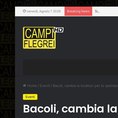
venerdì, Agosto 7 2026
Breaking News
Home
/
Eventi
/
Bacoli, cambia la location per lo spetta
Eventi
Bacoli, cambia la