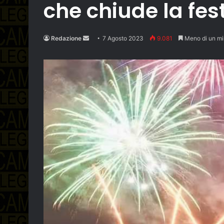
che chiude la fes
Send
Redazione
7 Agosto 2023
9.081
Meno di un mi
an
email