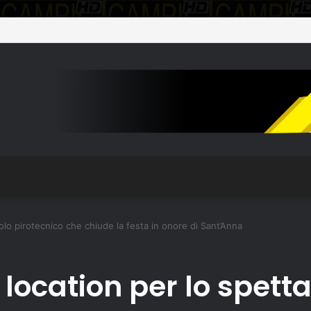
colo pirotecnico che chiude la festa in onore di Sant’Anna
 location per lo spett