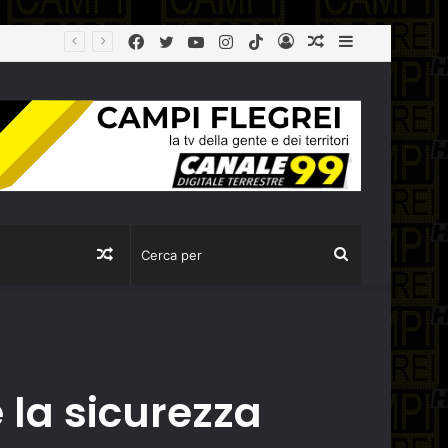
Facebook
Twitter
YouTube
Instagram
TikTok
Log
Articolo
Sidebar
CULTURA: BORGONZONI, 17 MILIONI PER LA CAMPANIA CON IL PIANO GRANDI PROGETTI BENI CULTURALI
In
casuale
Articolo
Cerca
casuale
per
 la sicurezza