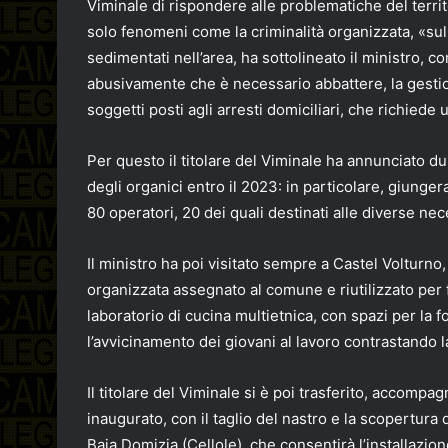
Viminale di rispondere alle problematiche del terri
solo fenomeni come la criminalità organizzata, «sull
sedimentati nell’area, ha sottolineato il ministro, c
abusivamente che è necessario abbattere, la gestio
soggetti posti agli arresti domiciliari, che richiede
Per questo il titolare del Viminale ha annunciato d
degli organici entro il 2023: in particolare, giunger
80 operatori, 20 dei quali destinati alle diverse nec
Il ministro ha poi visitato sempre a Castel Volturno,
organizzata assegnato al comune e riutilizzato per fin
laboratorio di cucina multietnica, con spazi per la fo
l’avvicinamento dei giovani al lavoro contrastando l
Il titolare del Viminale si è poi trasferito, accomp
inaugurato, con il taglio del nastro e la scopertura 
Baia Domizia (Cellole), che consentirà l’installazion