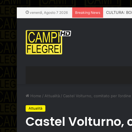
venerdì, Agosto 7 2026
Breaking News
Home
/
Attualità
/
Castel Volturno, comitato per l’ordine
Attualità
Castel Volturno, 