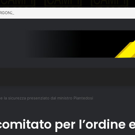
 e la sicurezza presenziato dal ministro Piantedosi
comitato per l’ordine e