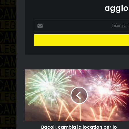
aggio
Inserisci
il
tuo
indirizzo
email
Bacoli, cambia la location per lo