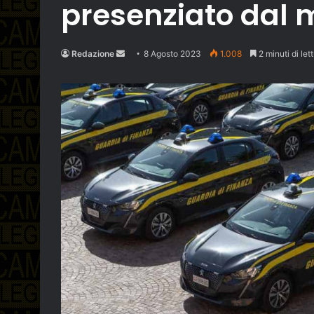
presenziato dal m
Send
Redazione
8 Agosto 2023
1.008
2 minuti di let
an
email