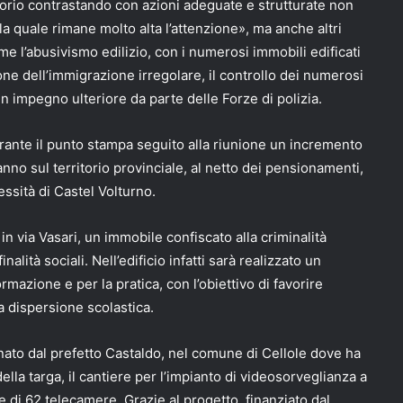
torio contrastando con azioni adeguate e strutturate non
a quale rimane molto alta l’attenzione», ma anche altri
ome l’abusivismo edilizio, con i numerosi immobili edificati
ne dell’immigrazione irregolare, il controllo dei numerosi
 un impegno ulteriore da parte delle Forze di polizia.
urante il punto stampa seguito alla riunione un incremento
anno sul territorio provinciale, al netto dei pensionamenti,
essità di Castel Volturno.
 in via Vasari, un immobile confiscato alla criminalità
alità sociali. Nell’edificio infatti sarà realizzato un
rmazione e per la pratica, con l’obiettivo di favorire
a dispersione scolastica.
agnato dal prefetto Castaldo, nel comune di Cellole dove ha
della targa, il cantiere per l’impianto di videosorveglianza a
e di 62 telecamere. Grazie al progetto, finanziato dal