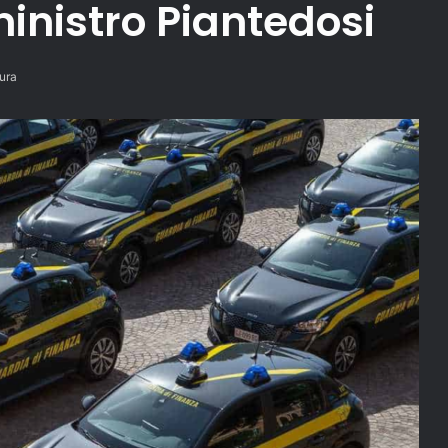
inistro Piantedosi
tura