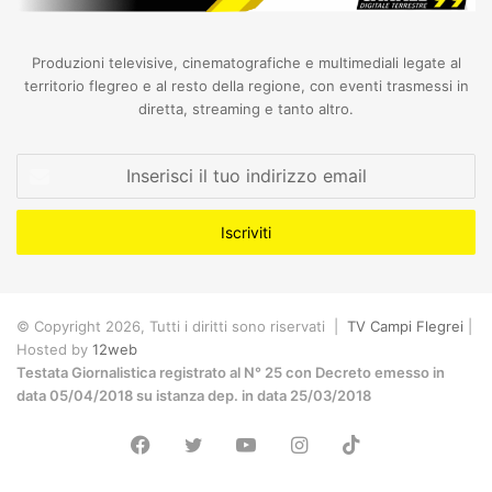
Produzioni televisive, cinematografiche e multimediali legate al
territorio flegreo e al resto della regione, con eventi trasmessi in
diretta, streaming e tanto altro.
Inserisci
il
tuo
indirizzo
email
© Copyright 2026, Tutti i diritti sono riservati |
TV Campi Flegrei
|
Hosted by
12web
Testata Giornalistica registrato al N° 25 con Decreto emesso in
data 05/04/2018 su istanza dep. in data 25/03/2018
Facebook
Twitter
YouTube
Instagram
TikTok