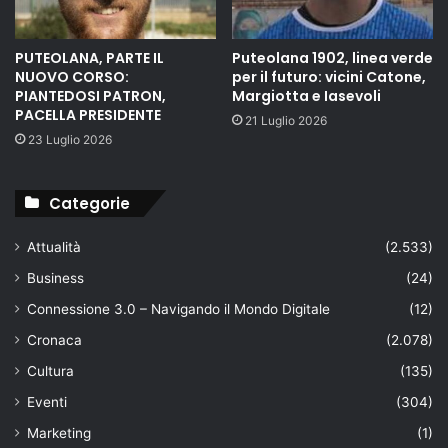
PUTEOLANA, PARTE IL
Puteolana 1902, linea verde
NUOVO CORSO:
per il futuro: vicini Catone,
PIANTEDOSI PATRON,
Margiotta e Iasevoli
PACELLA PRESIDENTE
21 Luglio 2026
23 Luglio 2026
Categorie
Attualità
(2.533)
Business
(24)
Connessione 3.0 – Navigando il Mondo Digitale
(12)
Cronaca
(2.078)
Cultura
(135)
Eventi
(304)
Marketing
(1)