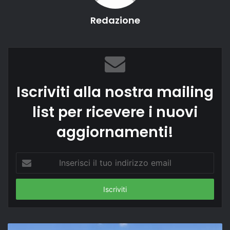
Redazione
Iscriviti alla nostra mailing
list per ricevere i nuovi
aggiornamenti!
Inserisci
il
tuo
indirizzo
email