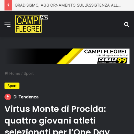
BRADISISMO, AGGIORNAMENTO SULL’ASSISTENZA ALLA POPOLAZIONE
Menu
C
p
Home
/
Sport
Sport
Di Tendenza
Virtus Monte di Procida:
quattro giovani atleti
selezionati per l’One Day