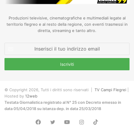
Produzioni televisive, cinematografiche e multimediali legate al
territorio flegreo e al resto della regione, con eventi trasmessi in
diretta, streaming e tanto altro.
Inserisci
il
tuo
indirizzo
email
© Copyright 2026, Tutti i diritti sono riservati |
TV Campi Flegrei
|
Hosted by
12web
Testata Giornalistica registrato al N° 25 con Decreto emesso in
data 05/04/2018 su istanza dep. in data 25/03/2018
Facebook
Twitter
YouTube
Instagram
TikTok