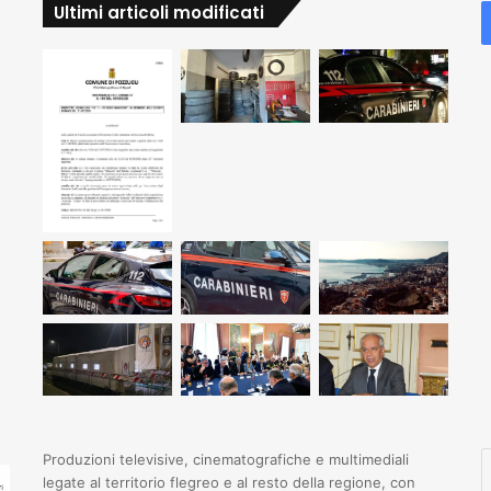
Ultimi articoli modificati
I
Produzioni televisive, cinematografiche e multimediali
il
legate al territorio flegreo e al resto della regione, con