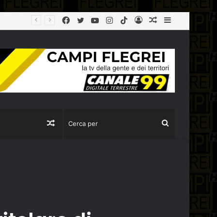
Facebook
Twitter
YouTube
Instagram
TikTok
Log
Articolo
Sidebar
Città Metropolitana, tolleranza zero sulla ‘Terra dei Fuochi’: la Polizia Metropolitana sequestra due aziende completamente abusive a Napoli
In
casuale
Articolo
Cerca
casuale
per