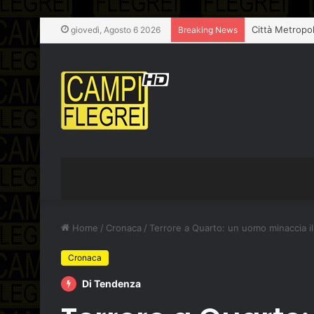
giovedì, Agosto 6 2026
Breaking News
Home
/
Cronaca
/
Terrore a Quarto: un uomo minaccia il
Cronaca
Di Tendenza