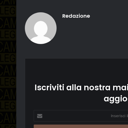
Redazione
Iscriviti alla nostra mai
aggio
Inserisci
il
tuo