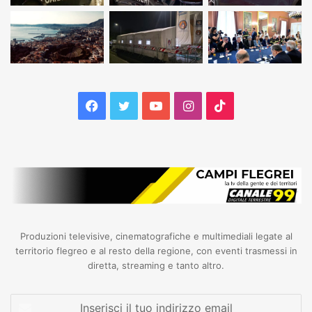
Facebook
Twitter
YouTube
Instagram
TikTok
Produzioni televisive, cinematografiche e multimediali legate al
territorio flegreo e al resto della regione, con eventi trasmessi in
diretta, streaming e tanto altro.
Inserisci