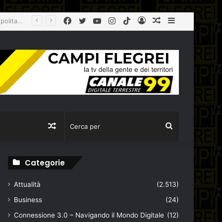
Facebook
Twitter
YouTube
Instagram
TikTok
Log
Articolo
Sidebar
In
casuale
Articolo
Cerca
casuale
per
Categorie
Attualità
(2.513)
Business
(24)
Connessione 3.0 – Navigando il Mondo Digitale
(12)