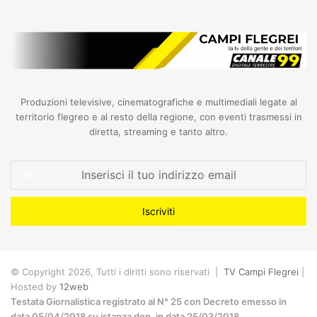
Produzioni televisive, cinematografiche e multimediali legate al
territorio flegreo e al resto della regione, con eventi trasmessi in
diretta, streaming e tanto altro.
Inserisci
il
tuo
indirizzo
email
© Copyright 2026, Tutti i diritti sono riservati |
TV Campi Flegrei
|
Hosted by
12web
Testata Giornalistica registrato al N° 25 con Decreto emesso in
data 05/04/2018 su istanza dep. in data 25/03/2018