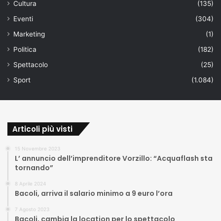
Cultura
(135)
Eventi
(304)
Marketing
(1)
Politica
(182)
Spettacolo
(25)
Sport
(1.084)
Articoli più visti
15 Novembre 2023
L’ annuncio dell’imprenditore Vorzillo: “Acquaflash sta
tornando”
8 Aprile 2024
Bacoli, arriva il salario minimo a 9 euro l’ora
7 Agosto 2023
Bacoli, cambia la location per lo spettacolo