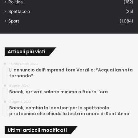
Politica
(182)
Spettacolo
(25)
Sport
(1.084)
Articoli più visti
15 Novembre 2023
L’ annuncio dell’imprenditore Vorzillo: “Acquaflash sta
tornando”
8 Aprile 2024
Bacoli, arriva il salario minimo a 9 euro l’ora
7 Agosto 2023
Bacoli, cambia la location per lo spettacolo
pirotecnico che chiude la festa in onore di Sant’Anna
Ultimi articoli modificati