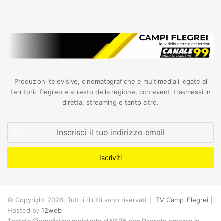
Produzioni televisive, cinematografiche e multimediali legate al
territorio flegreo e al resto della regione, con eventi trasmessi in
diretta, streaming e tanto altro.
Inserisci
il
tuo
indirizzo
email
© Copyright 2026, Tutti i diritti sono riservati |
TV Campi Flegrei
|
Hosted by
12web
Testata Giornalistica registrato al N° 25 con Decreto emesso in