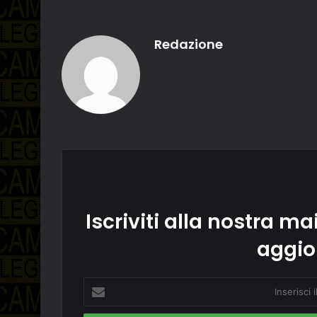
Redazione
Iscriviti alla nostra mai
aggio
Inserisci
il
tuo