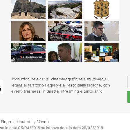
I
Produzioni televisive, cinematografiche e multimediali
il
legate al territorio flegreo e al resto della regione, con
t
eventi trasmessi in diretta, streaming e tanto altro.
i
e
Flegrei
| Hosted by
12web
sso in data 05/04/2018 su istanza dep. in data 25/03/2018