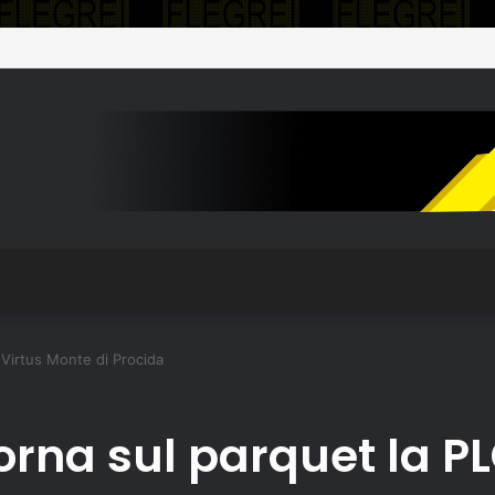
 aggiornamento sull’assistenza alla popolazione
 Virtus Monte di Procida
rna sul parquet la PL