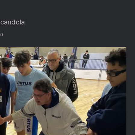
scandola
ura