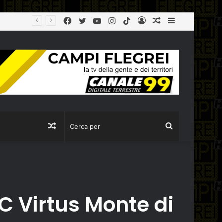
Facebook
Twitter
YouTube
Instagram
TikTok
Log
Articolo
Sidebar
In
casuale
Articolo
Cerca
casuale
per
C Virtus Monte di