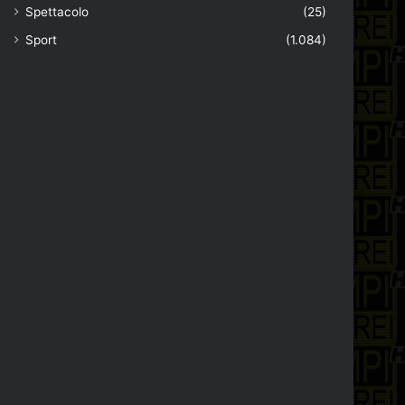
Spettacolo
(25)
Sport
(1.084)