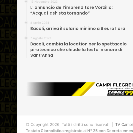
15 Novembre 2023
L’ annuncio dell’imprenditore Vorzillo:
“Acquaflash sta tornando”
8 Aprile 2024
Bacoli, arriva il salario minimo a 9 euro l’ora
7 Agosto 2023
Bacoli, cambia la location per lo spettacolo
pirotecnico che chiude la festa in onore di
Sant’Anna
© Copyright 2026, Tutti i diritti sono riservati |
TV Campi 
Testata Giornalistica registrato al N° 25 con Decreto eme