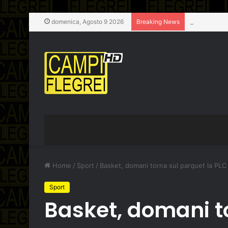
Bradisismo,
domenica, Agosto 9 2026
Breaking News
Home
/
Sport
/
Basket, domani torna sul parquet la PLC
Sport
Basket, domani to