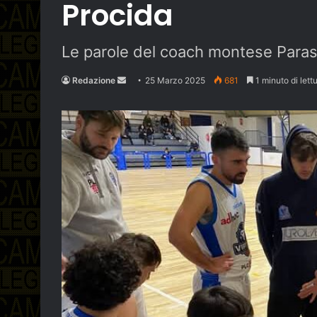
Procida
Le parole del coach montese Para
Send
Redazione
25 Marzo 2025
681
1 minuto di lett
an
email