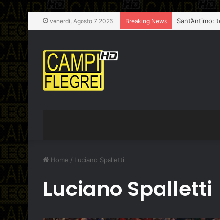
venerdì, Agosto 7 2026
Breaking News
Home
/
Luciano Spalletti
Luciano Spalletti