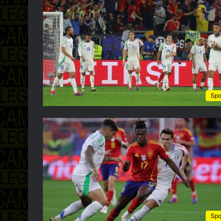
Spo
Spo