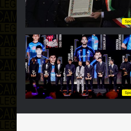
Spo
Spo