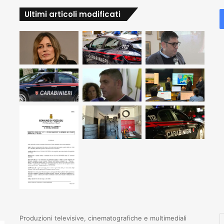
Ultimi articoli modificati
I
Produzioni televisive, cinematografiche e multimediali