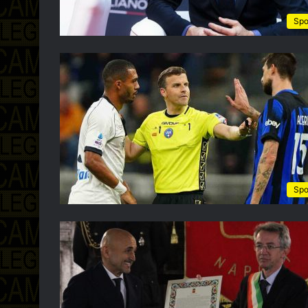
Spo
Spo