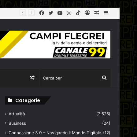
Facebook
Twitter
YouTube
Instagram
TikTok
Log
Articolo
Sidebar
Sant’Antimo: tenta di truffare un’anziana ma viene fermato dai carabinieri. Denuncianto un 16enne
In
casuale
Articolo
Cerca
casuale
per
Categorie
Attualità
(2.525)
Business
(24)
Connessione 3.0 – Navigando il Mondo Digitale
(12)