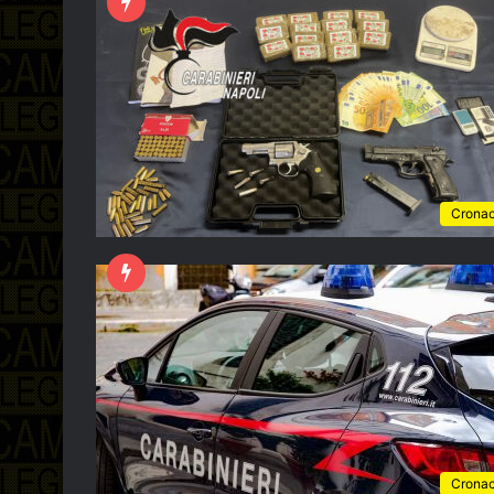
Crona
Crona