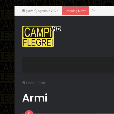
Pozzuoli, chius
giovedì, Agosto 6 2026
Breaking News
Home
/
Armi
Armi