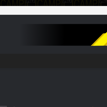
o il plesso Marconi dopo il terremoto del 31 luglio: edificio dichiarato in