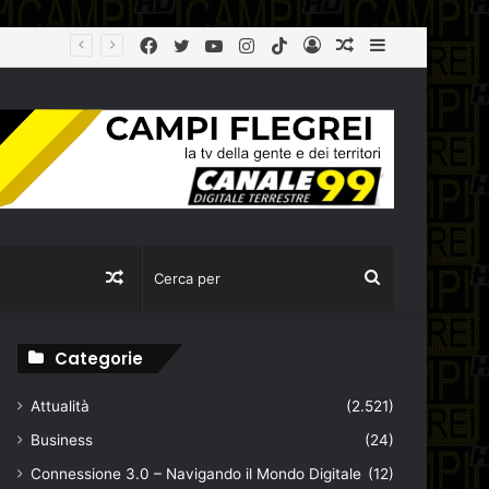
Facebook
Twitter
YouTube
Instagram
TikTok
Log
Articolo
Sidebar
agibile
In
casuale
Articolo
Cerca
casuale
per
Categorie
Attualità
(2.521)
Business
(24)
Connessione 3.0 – Navigando il Mondo Digitale
(12)