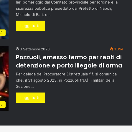
Ieri pomeriggio dal Comitato provinciale per l’ordine e la
sicurezza pubblica presieduto dal Prefetto di Napoli,
Michele di Bari, è…
Leggi tutto
tà
3 Settembre 2023
1.094
Pozzuoli, emesso fermo per reati di
detenzione e porto illegale di arma
Per delega del Procuratore Distrettuale f.f. si comunica
che, il 31 agosto 2023, in Pozzuoli (NA), i militari della
Sezione…
Leggi tutto
ca