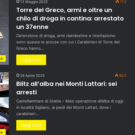
13 Maggio 2025
713
Torre del Greco, armi e oltre un
chilo di droga in cantina: arrestato
un 37enne
Detenzione di droga, armi clandestine e ricettazione:
sono queste le accuse con cui i Carabinieri di Torre del
Greco hanno…
ca
Leggi tutto
28 Aprile 2025
603
Blitz all’alba nei Monti Lattari: sei
arresti
Castellammare di Stabia – Maxi operazione all’alba di oggi
in località Sigliano, ai piedi dei Monti Lattari, dove i
carabinieri…
Leggi tutto
ca