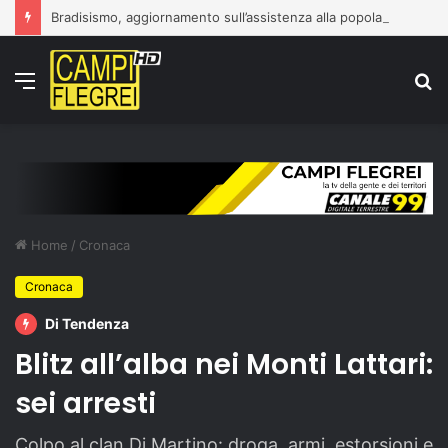
Bradisismo, aggiornamento sull’assistenza alla popolazione
Menu
C
p
Home
/
Cronaca
Cronaca
Di Tendenza
Blitz all’alba nei Monti Lattari:
sei arresti
Colpo al clan Di Martino: droga, armi, estorsioni e