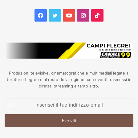
Facebook
Twitter
YouTube
Instagram
TikTok
Produzioni televisive, cinematografiche e multimediali legate al
territorio flegreo e al resto della regione, con eventi trasmessi in
diretta, streaming e tanto altro.
Inserisci
il
tuo
indirizzo
email