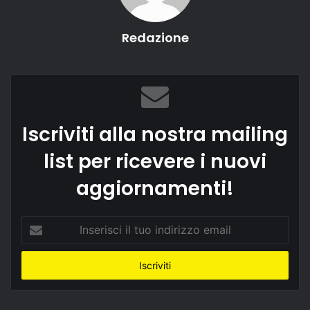
Redazione
Iscriviti alla nostra mailing
list per ricevere i nuovi
aggiornamenti!
Inserisci
il
tuo
indirizzo
email