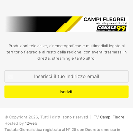
Produzioni televisive, cinematografiche e multimediali legate al
territorio flegreo e al resto della regione, con eventi trasmessi in
diretta, streaming e tanto altro.
Inserisci
il
tuo
indirizzo
email
© Copyright 2026, Tutti i diritti sono riservati |
TV Campi Flegrei
|
Hosted by
12web
Testata Giornalistica registrato al N° 25 con Decreto emesso in