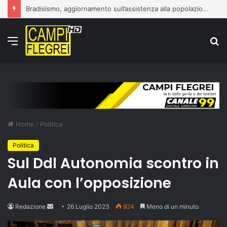
Bradisismo, aggiornamento sull’assistenza alla popolazione
Menu
C
p
Home
/
Politica
Politica
Sul Ddl Autonomia scontro in
Aula con l’opposizione
Send
Redazione
26 Luglio 2023
924
Meno di un minuto
an