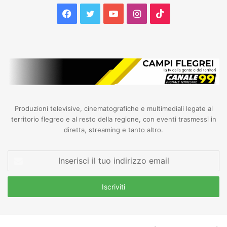
Facebook
Twitter
YouTube
Instagram
TikTok
Produzioni televisive, cinematografiche e multimediali legate al
territorio flegreo e al resto della regione, con eventi trasmessi in
diretta, streaming e tanto altro.
Inserisci
il
tuo
indirizzo
email