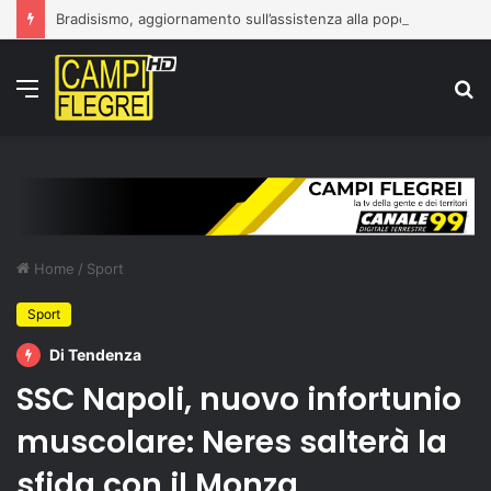
Bradisismo, aggiornamento sull’assistenza alla popolazione
Menu
C
p
Home
/
Sport
Sport
Di Tendenza
SSC Napoli, nuovo infortunio
muscolare: Neres salterà la
sfida con il Monza