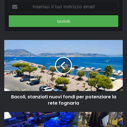
Inserisci
il
tuo
indirizzo
email
Bacoli, stanziati nuovi fondi per potenziare la
rete fognaria