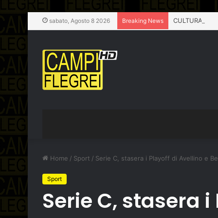
sabato, Agosto 8 2026
Breaking News
Home
/
Sport
/
Serie C, stasera i Playoff di Avellino e 
Sport
Serie C, stasera i