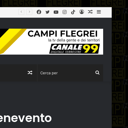
Facebook
Twitter
YouTube
Instagram
TikTok
Log
Articolo
Sidebar
CULTURA: BORGONZONI, 17 MILIONI PER LA CAMPANIA CON IL PIANO GRANDI PROGETTI BENI CULTURALI
In
casuale
Articolo
Cerca
casuale
per
 Benevento