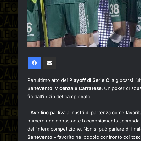
Facebook
Condividi via email
Penultimo atto dei
Playoff di Serie C
: a giocarsi l
Benevento
,
Vicenza
e
Carrarese
. Un poker di squ
fin dall’inizio del campionato.
L’
Avellino
partiva ai nastri di partenza come favorita
numero uno nonostante l’accoppiamento scomodo 
dell’intera competizione. Non si può parlare di fin
Benevento
– favorito nel doppio confronto coi tosca