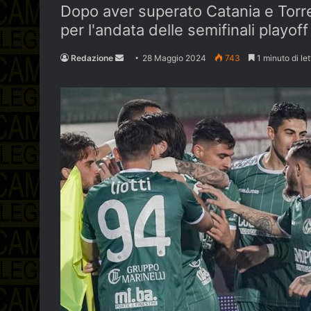
Dopo aver superato Catania e Torre
per l'andata delle semifinali playoff
Send
Redazione
28 Maggio 2024
743
1 minuto di let
an
email