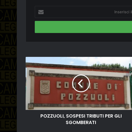
Inserisci
il
tuo
indirizzo
email
POZZUOLI, SOSPESI TRIBUTI PER GLI
SGOMBERATI