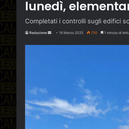
lunedì, elementa
Completati i controlli sugli edifici s
Send
Redazione
16 Marzo 2025
750
1 minuto di lett
an
email