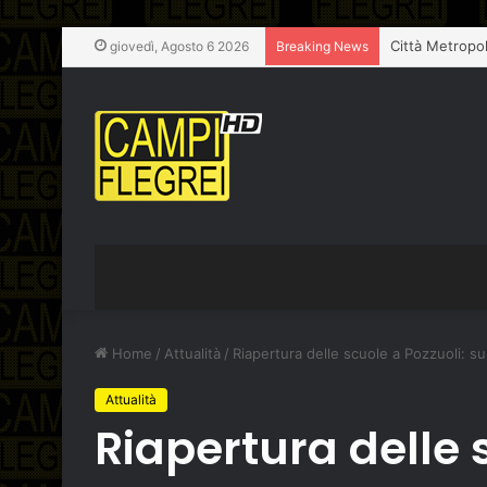
giovedì, Agosto 6 2026
Breaking News
Home
/
Attualità
/
Riapertura delle scuole a Pozzuoli: su
Attualità
Riapertura delle 