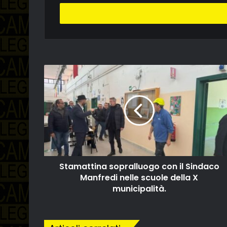
tuo
indirizzo
email
Stamattina sopralluogo con il Sindaco
Manfredi nelle scuole della X
municipalità.