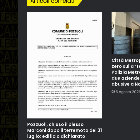
Articoli correlati
Città Metrop
zero sulla ‘T
Polizia Met
due aziend
abusive a N
6 Agosto 202
Pozzuoli, chiuso il plesso
Marconi dopo il terremoto del 31
luglio: edificio dichiarato