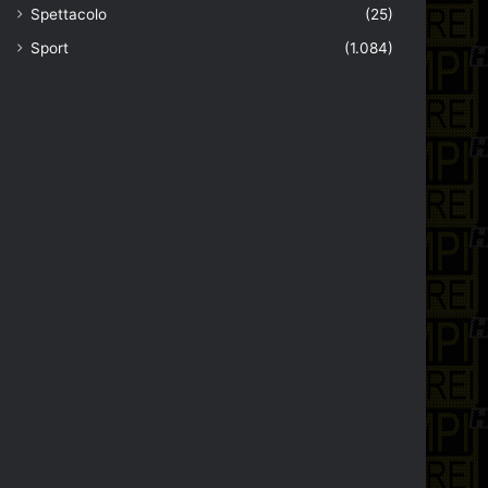
Spettacolo
(25)
Sport
(1.084)