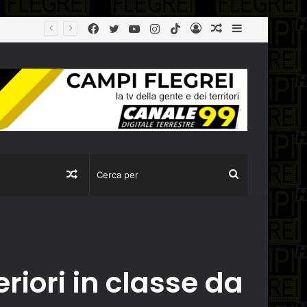
Facebook
Twitter
YouTube
Instagram
TikTok
Log
Articolo
Sidebar
Città Metropolitana, tolleranza zero sulla ‘Terra dei Fuochi’: la Polizia Metropolitana sequestra due aziende completamente abusive a Napoli
In
casuale
Articolo
Cerca
casuale
per
riori in classe da