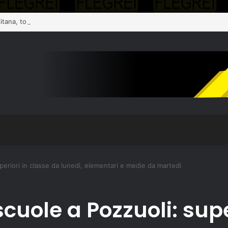
periori in classe da lunedì, elementari e medie da martedì
scuole a Pozzuoli: supe