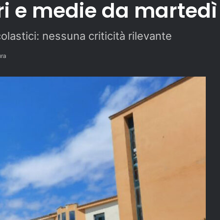
ri e medie da martedì
colastici: nessuna criticità rilevante
ura