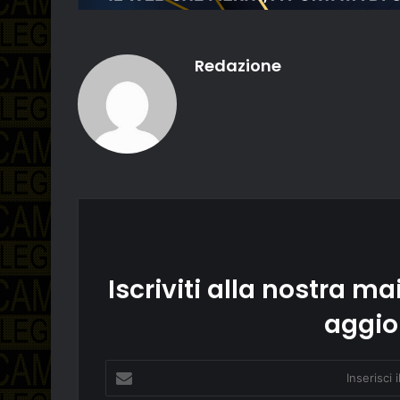
Redazione
Iscriviti alla nostra mai
aggio
Inserisci
il