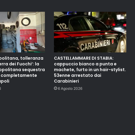
olitana, tolleranza
CASTELLAMMARE DI STABIA:
erra dei Fuochi’: la
cappuccio bianco a punta e
ropolitana sequestra
machete, furto in un hair-stylist.
e completamente
53enne arrestato dai
apoli
Carabinieri
6
6 Agosto 2026