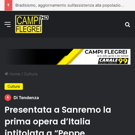
Bradisismo, aggiornamento sull’assistenza alla popolazione
Menu
C
p
Home
/
Cultura
Cultura
Di Tendenza
Presentata a Sanremo la
prima opera d’Italia
intitolata a “Peppe