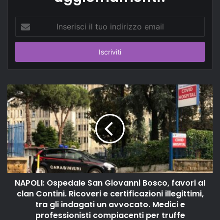
Inserisci
il
tuo
indirizzo
email
NAPOLI: Ospedale San Giovanni Bosco, favori al
clan Contini. Ricoveri e certificazioni illegittimi,
tra gli indagati un avvocato. Medici e
professionisti compiacenti per truffe