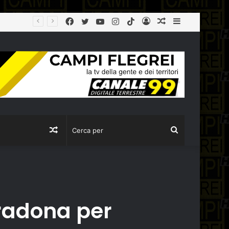
Facebook
Twitter
YouTube
Instagram
TikTok
Log
Articolo
Sidebar
agibile
In
casuale
Articolo
Cerca
casuale
per
aradona per