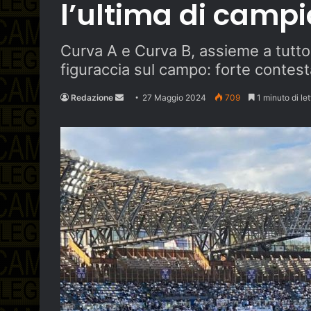
l’ultima di camp
Curva A e Curva B, assieme a tutto 
figuraccia sul campo: forte contestaz
Send
Redazione
27 Maggio 2024
709
1 minuto di let
an
email