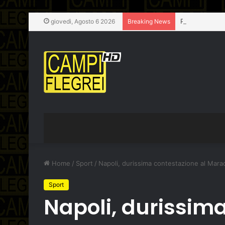
Pozzuoli, chius
giovedì, Agosto 6 2026
Breaking News
Home
/
Sport
/
Napoli, durissima contestazione al Marad
Sport
Napoli, durissim