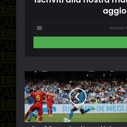
aggio
Inserisci
il
tuo
indirizzo
email