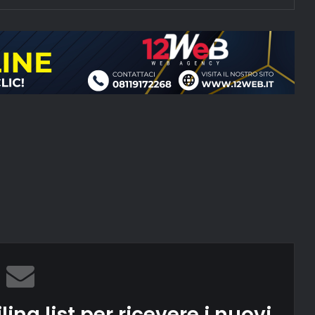
ling list per ricevere i nuovi