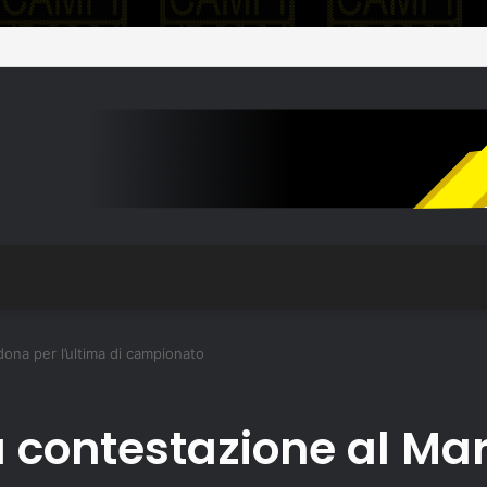
o il plesso Marconi dopo il terremoto del 31 luglio: edificio dichiarato in
ona per l’ultima di campionato
a contestazione al M