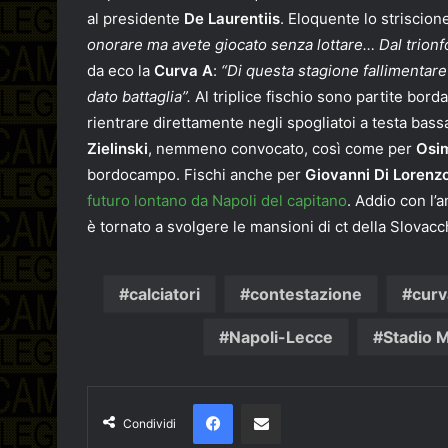
al presidente
De Laurentiis
. Eloquente lo striscion
onorare ma avete giocato senza lottare… Dal trionfo 
da eco la
Curva A
:
“Di questa stagione fallimentare 
dato battaglia”.
Al triplice fischio sono partite bord
rientrare direttamente negli spogliatoi a testa bass
Zielinski
, nemmeno convocato, così come per
Osi
bordocampo. Fischi anche per
Giovanni Di Lorenz
futuro lontano da Napoli del capitano
. Addio con l’
è tornato a svolgere le mansioni di ct della Slovac
calciatori
contestazione
curv
Napoli-Lecce
Stadio 
Facebook
Condividi via email
Condividi