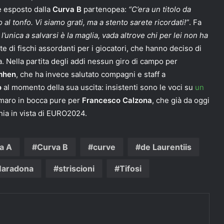
e esposto dalla
Curva B
partenopea:
“C’era un titolo da
al tonfo. Vi siamo grati, ma a stento sarete ricordati!”
. Fa
l’unica a salvarsi è la maglia, vada altrove chi per lei non ha
ate di fischi assordanti per i giocatori, che hanno deciso di
a. Nella partita degli addi nessun giro di campo per
mhen
, che ha invece salutato compagni e staff a
o
al momento della sua uscita: insistenti sono le voci su
un
amaro in bocca pure per
Francesco Calzona
, che già da oggi
chia in vista di EURO2024.
a A
Curva B
curve
de Laurentiis
Maradona
striscioni
Tifosi