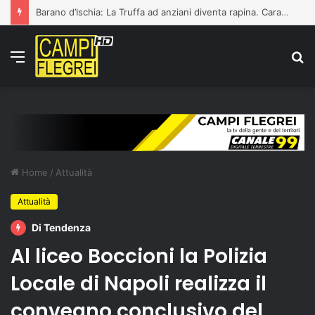
Barano d’Ischia: La Truffa ad anziani diventa rapina. Carabinieri arrestano 21enne
Menu
C
p
Home
/
Attualità
Attualità
Di Tendenza
Al liceo Boccioni la Polizia
Locale di Napoli realizza il
convegno conclusivo del