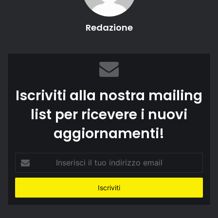
Redazione
Iscriviti alla nostra mailing
list per ricevere i nuovi
aggiornamenti!
Inserisci
il
tuo
indirizzo
email