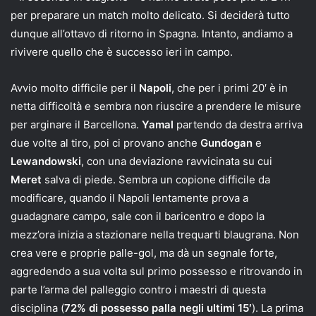
per preparare un match molto delicato. Si deciderà tutto
dunque all’ottavo di ritorno in Spagna. Intanto, andiamo a
rivivere quello che è successo ieri in campo.
Avvio molto difficile per il
Napoli
, che per i primi 20′ è in
netta difficoltà e sembra non riuscire a prendere le misure
per arginare il Barcellona.
Yamal
partendo da destra arriva
due volte al tiro, poi ci provano anche
Gundogan
e
Lewandowski
, con una deviazione ravvicinata su cui
Meret
salva di piede. Sembra un copione difficile da
modificare, quando il Napoli lentamente prova a
guadagnare campo, sale con il baricentro e dopo la
mezz’ora inizia a stazionare nella trequarti blaugrana. Non
crea vere e proprie palle-gol, ma dà un segnale forte,
aggredendo a sua volta sul primo possesso e ritrovando in
parte l’arma del palleggio contro i maestri di questa
disciplina (
72% di possesso palla negli ultimi 15′
). La prima