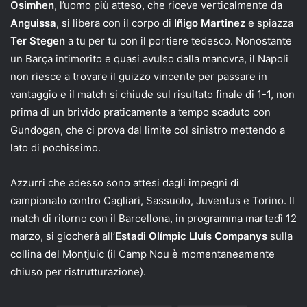
Osimhen
, l’uomo più atteso, che riceve verticalmente da
Anguissa
, si libera con il corpo di
Iñigo Martinez
e spiazza
Ter Stegen
a tu per tu con il portiere tedesco. Nonostante
un Barça intimorito e quasi avulso dalla manovra, il Napoli
non riesce a trovare il guizzo vincente per passare in
vantaggio e il match si chiude sul risultato finale di 1-1, non
prima di un brivido praticamente a tempo scaduto con
Gundogan, che ci prova dal limite col sinistro mettendo a
lato di pochissimo.
Azzurri che adesso sono attesi dagli impegni di
campionato contro Cagliari, Sassuolo, Juventus e Torino. Il
match di ritorno con il Barcellona, in programma martedì 12
marzo, si giocherà all’
Estadi Olímpic Lluís Companys
sulla
collina del Montjuic (il Camp Nou è momentaneamente
chiuso per ristrutturazione).