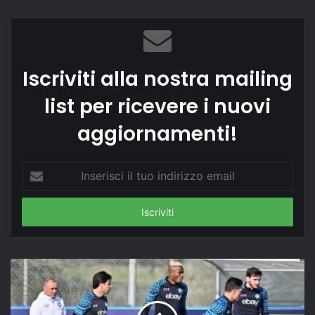
Iscriviti alla nostra mailing
list per ricevere i nuovi
aggiornamenti!
Inserisci
il
tuo
indirizzo
email