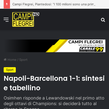
Campi Flegrei, Piantedosi: “I 100 milioni sono una prima risposta”
Menu
C
p
Home
/
Sport
Sport
Napoli-Barcellona 1-1: sintesi
e tabellino
Osimhen risponde a Lewandowski nel primo atto
degli ottavi di Champions: si deciderà tutto al