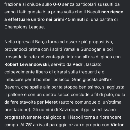
frazione si chiude sullo
0-0
senza particolari sussulti da
ambo i lati: questa è la prima volta che il Napoli
non riesce
a effettuare un tiro nei primi 45 minuti
di una partita di
Champions League.
Nella ripresa il Barça torna ad essere più propositivo,
provandoci prima con i soliti Yamal e Gundogan e poi
trovando la rete del vantaggio intorno all’ora di gioco con
Robert
Lewandowski
, servito da
Pedri
, lasciato
colpevolmente libero di girarsi sulla trequarti e di
imbucare per il bomber polacco. Gran giocata dell’ex
Bayern, che spalle alla porta stoppa benissimo, si aggiusta
il pallone e con un destro secco conclude a fil di palo, nulla
da fare stavolta per
Meret
(autore comunque di un’ottima
prestazione). Gli uomini di Xavi dopo il gol si eclissano
progressivamente dal gioco e il Napoli torna a riprendere
campo. Al
75′
arriva il pareggio azzurro proprio con
Victor