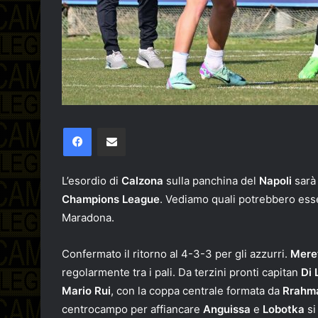
Facebook
Condividi via email
L’esordio di
Calzona
sulla panchina del
Napoli
sarà 
Champions League
. Vediamo quali potrebbero ess
Maradona.
Confermato il ritorno al 4-3-3 per gli azzurri.
Mere
regolarmente tra i pali. Da terzini pronti capitan
Di 
Mario Rui
, con la coppa centrale formata da
Rrahm
centrocampo per affiancare
Anguissa
e
Lobotka
si