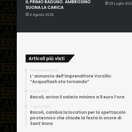
IL PRIMO RADUNO. AMBROSINO
29 Luglio 202
SUONA LA CARICA
4 Agosto 2026
Articoli più visti
15 Novembre 2023
L’ annuncio dell’imprenditore Vorzillo:
“Acquaflash sta tornando”
8 Aprile 2024
Bacoli, arriva il salario minimo a 9 euro l’ora
7 Agosto 2023
Bacoli, cambia la location per lo spettacolo
pirotecnico che chiude la festa in onore di
Sant’Anna