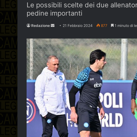
Le possibili scelte dei due allenat
pedine importanti
Send
Redazione
21 Febbraio 2024
877
1 minuto di le
an
email