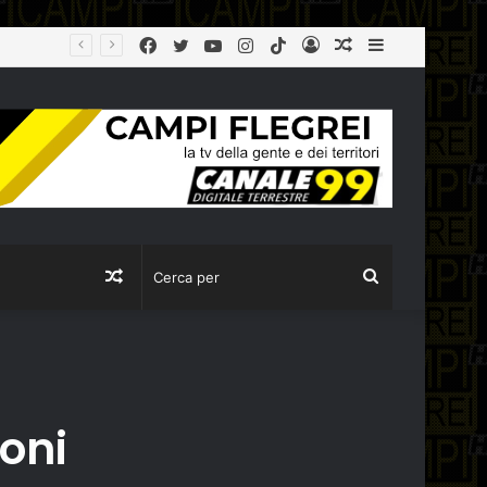
Facebook
Twitter
YouTube
Instagram
TikTok
Log
Articolo
Sidebar
In
casuale
Articolo
Cerca
casuale
per
oni