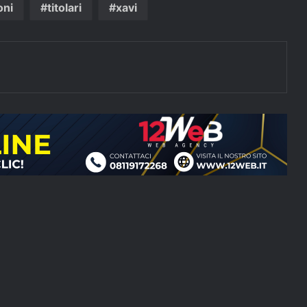
oni
titolari
xavi