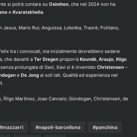
ente si potrà contare su
Osimhen
, che nel 2024 non ha
tano
e
Kvaratskhelia
.
 Jesus, Mario Rui; Anguissa, Lobotka, Traorè; Politano,
Felix tra i convocati, ma inizialmente dovrebbero sedere
a, che davanti a
Ter Stegen
proporrà
Koundè
,
Araujo
,
Iñigo
ssenza prolungata di Gavi, Xavi si è inventato
Christensen
–
ndogan
e
De Jong
ai soli lati. Qualità ed esperienza nel
i
.
, Íñigo Martínez, Joao Cancelo; Gündogan, Christensen, de
mazzarri
napoli-barcellona
panchina