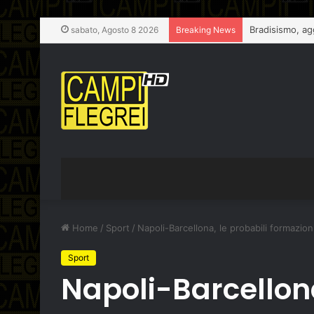
Bradisismo, ag
sabato, Agosto 8 2026
Breaking News
Home
/
Sport
/
Napoli-Barcellona, le probabili formazion
Sport
Napoli-Barcellona