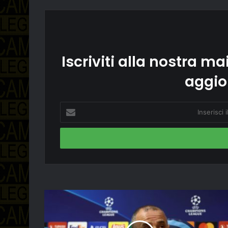
Iscriviti alla nostra mai
aggio
Inserisci
il
tuo
indirizzo
email