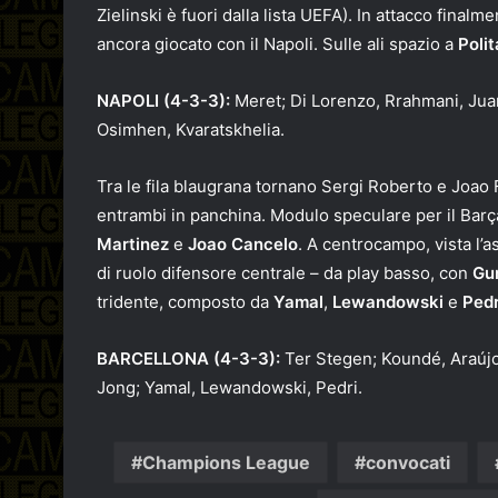
Zielinski è fuori dalla lista UEFA). In attacco finalm
ancora giocato con il Napoli. Sulle ali spazio a
Poli
NAPOLI (4-3-3):
Meret; Di Lorenzo, Rrahmani, Juan
Osimhen, Kvaratskhelia.
Tra le fila blaugrana tornano Sergi Roberto e Joao 
entrambi in panchina. Modulo speculare per il Barç
Martinez
e
Joao Cancelo
. A centrocampo, vista l’a
di ruolo difensore centrale – da play basso, con
Gu
tridente, composto da
Yamal
,
Lewandowski
e
Pedr
BARCELLONA (4-3-3):
Ter Stegen; Koundé, Araújo
Jong; Yamal, Lewandowski, Pedri.
Champions League
convocati