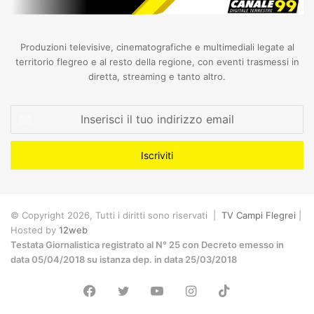
Produzioni televisive, cinematografiche e multimediali legate al
territorio flegreo e al resto della regione, con eventi trasmessi in
diretta, streaming e tanto altro.
Inserisci
il
tuo
indirizzo
email
© Copyright 2026, Tutti i diritti sono riservati |
TV Campi Flegrei
|
Hosted by
12web
Testata Giornalistica registrato al N° 25 con Decreto emesso in
data 05/04/2018 su istanza dep. in data 25/03/2018
Facebook
Twitter
YouTube
Instagram
TikTok