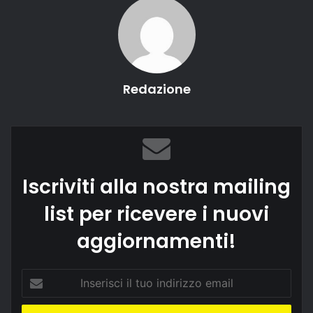
Redazione
Iscriviti alla nostra mailing
list per ricevere i nuovi
aggiornamenti!
Inserisci
il
tuo