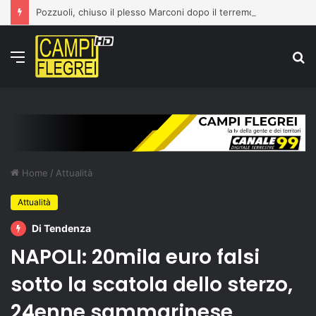
Pozzuoli, chiuso il plesso Marconi dopo il terremoto del 31 luglio: edificio dichiarato inagibile
Menu
C
p
Home
/
Attualità
Attualità
Di Tendenza
NAPOLI: 20mila euro falsi
sotto la scatola dello sterzo,
24enne sammarinese