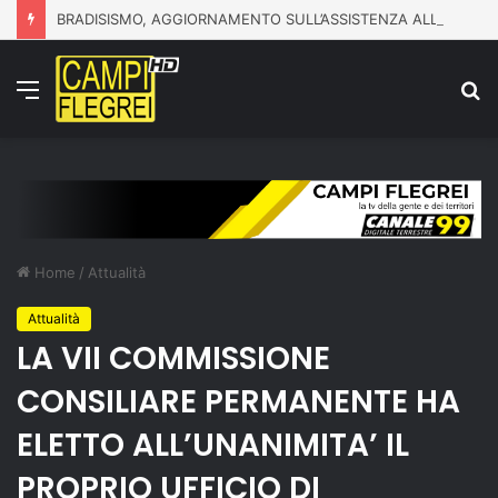
BRADISISMO, AGGIORNAMENTO SULL’ASSISTENZA ALLA POPOLAZIONE
Menu
C
p
Home
/
Attualità
Attualità
LA VII COMMISSIONE
CONSILIARE PERMANENTE HA
ELETTO ALL’UNANIMITA’ IL
PROPRIO UFFICIO DI