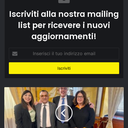
Iscriviti alla nostra mailing
list per ricevere i nuovi
aggiornamenti!
Inserisci
il
tuo
indirizzo
email