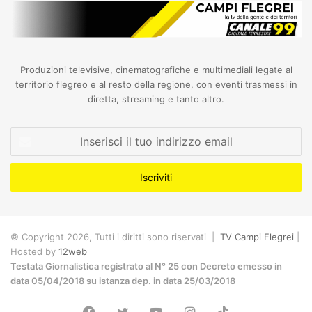
Produzioni televisive, cinematografiche e multimediali legate al
territorio flegreo e al resto della regione, con eventi trasmessi in
diretta, streaming e tanto altro.
Inserisci
il
tuo
indirizzo
email
© Copyright 2026, Tutti i diritti sono riservati |
TV Campi Flegrei
|
Hosted by
12web
Testata Giornalistica registrato al N° 25 con Decreto emesso in
data 05/04/2018 su istanza dep. in data 25/03/2018
Facebook
Twitter
YouTube
Instagram
TikTok