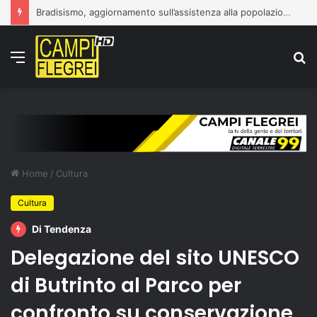
Bradisismo, aggiornamento sull’assistenza alla popolazione
Menu
C
p
Home
/
Cultura
Cultura
Di Tendenza
Delegazione del sito UNESCO
di Butrinto al Parco per
confronto su conservazione