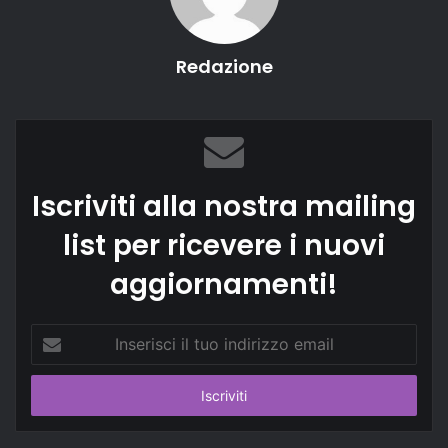
Redazione
Iscriviti alla nostra mailing
list per ricevere i nuovi
aggiornamenti!
Inserisci
il
tuo
indirizzo
email