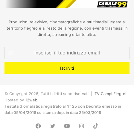
Produzioni televisive, cinematografiche e multimediali legate al
territorio flegreo e al resto della regione, con eventi trasmessi in
diretta, streaming e tanto altro.
Inserisci
il
tuo
indirizzo
email
© Copyright 2026, Tutti i diritti sono riservati |
TV Campi Flegrei
|
Hosted by
12web
Testata Giornalistica registrato al N° 25 con Decreto emesso in
data 05/04/2018 su istanza dep. in data 25/03/2018
Facebook
Twitter
YouTube
Instagram
TikTok