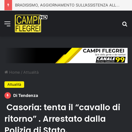
BRADISISMO, AGGIORNAMENTO SULL’ASSISTENZA ALLA POPOLAZIONE
Menu
C
p
Home
/
Attualità
Attualità
Di Tendenza
Casoria: tenta il “cavallo di
ritorno” . Arrestato dalla
Polizia di Stato.