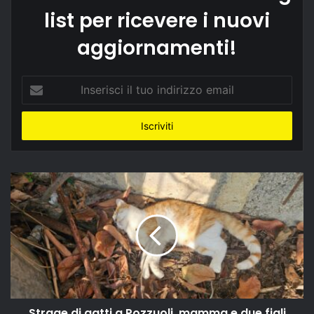
list per ricevere i nuovi
aggiornamenti!
Inserisci
il
tuo
indirizzo
email
Strage di gatti a Pozzuoli, mamma e due figli