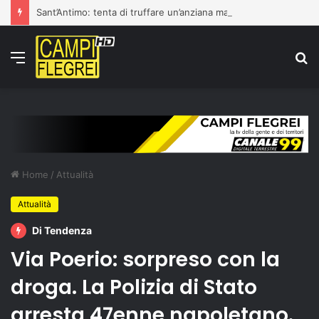
Sant’Antimo: tenta di truffare un’anziana ma viene fermato dai carabinieri. Denuncianto un 16enne
Menu
C
p
Home
/
Attualità
Attualità
Di Tendenza
Via Poerio: sorpreso con la
droga. La Polizia di Stato
arresta 47enne napoletano.