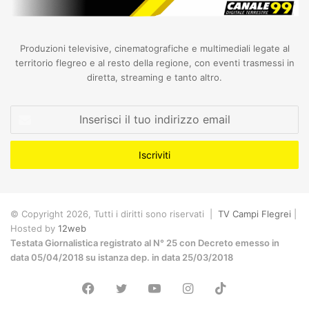
Produzioni televisive, cinematografiche e multimediali legate al
territorio flegreo e al resto della regione, con eventi trasmessi in
diretta, streaming e tanto altro.
Inserisci
il
tuo
indirizzo
email
© Copyright 2026, Tutti i diritti sono riservati |
TV Campi Flegrei
|
Hosted by
12web
Testata Giornalistica registrato al N° 25 con Decreto emesso in
data 05/04/2018 su istanza dep. in data 25/03/2018
Facebook
Twitter
YouTube
Instagram
TikTok