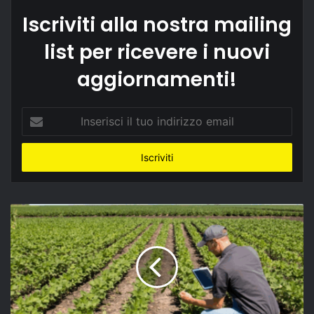
Iscriviti alla nostra mailing
list per ricevere i nuovi
aggiornamenti!
Inserisci
il
tuo
indirizzo
email