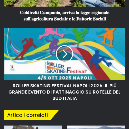
𝐂𝐨𝐥𝐝𝐢𝐫𝐞𝐭𝐭𝐢 𝐂𝐚𝐦𝐩𝐚𝐧𝐢𝐚, 𝐚𝐫𝐫𝐢𝐯𝐚 𝐥𝐚 𝐥𝐞𝐠𝐠𝐞 𝐫𝐞𝐠𝐢𝐨𝐧𝐚𝐥𝐞
𝐬𝐮𝐥𝐥'𝐚𝐠𝐫𝐢𝐜𝐨𝐥𝐭𝐮𝐫𝐚 𝐒𝐨𝐜𝐢𝐚𝐥𝐞 𝐞 𝐥𝐞 𝐅𝐚𝐭𝐭𝐨𝐫𝐢𝐞 𝐒𝐨𝐜𝐢𝐚𝐥𝐢
ROLLER SKATING FESTIVAL NAPOLI 2025: IL PIÙ
GRANDE EVENTO DI PATTINAGGIO SU ROTELLE DEL
SUD ITALIA
Articoli correlati