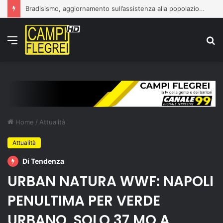
Bradisismo, aggiornamento sull’assistenza alla popolazione
Menu
C
p
Home
/
Attualità
Attualità
Di Tendenza
URBAN NATURA WWF: NAPOLI
PENULTIMA PER VERDE
URBANO, SOLO 37 MQ A