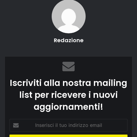
Redazione
Iscriviti alla nostra mailing
list per ricevere i nuovi
aggiornamenti!
Inserisci
il
tuo