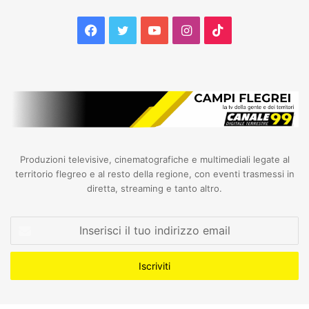
Facebook
Twitter
YouTube
Instagram
TikTok
Produzioni televisive, cinematografiche e multimediali legate al
territorio flegreo e al resto della regione, con eventi trasmessi in
diretta, streaming e tanto altro.
Inserisci
il
tuo
indirizzo
email