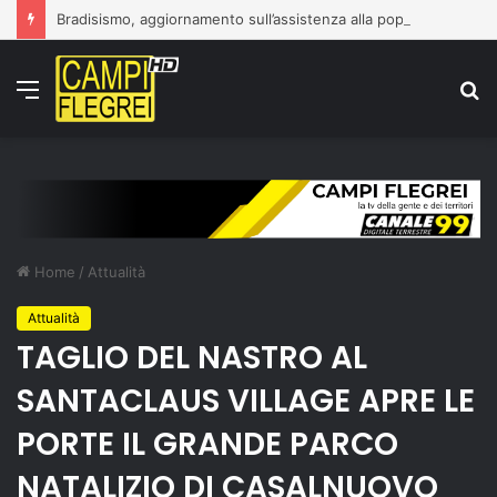
Bradisismo, aggiornamento sull’assistenza alla popolazione
Menu
C
p
Home
/
Attualità
Attualità
TAGLIO DEL NASTRO AL
SANTACLAUS VILLAGE APRE LE
PORTE IL GRANDE PARCO
NATALIZIO DI CASALNUOVO