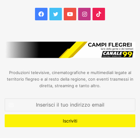
Facebook
Twitter
YouTube
Instagram
TikTok
Produzioni televisive, cinematografiche e multimediali legate al
territorio flegreo e al resto della regione, con eventi trasmessi in
diretta, streaming e tanto altro.
Inserisci
il
tuo
indirizzo
email