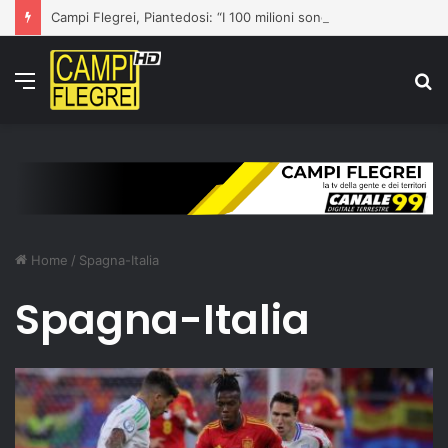
Campi Flegrei, Piantedosi: “I 100 milioni sono una prima risposta”
Menu
C
p
Home
/
Spagna-Italia
Spagna-Italia