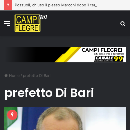
Pozzuoli, chiuso il plesso Marconi dopo il terremoto del 31 luglio: edificio dichiarato inagibile
Menu
C
p
Home
/
prefetto Di Bari
prefetto Di Bari