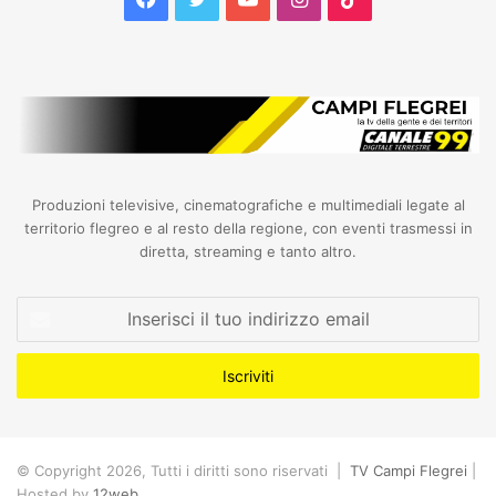
Produzioni televisive, cinematografiche e multimediali legate al
territorio flegreo e al resto della regione, con eventi trasmessi in
diretta, streaming e tanto altro.
Inserisci
il
tuo
indirizzo
email
© Copyright 2026, Tutti i diritti sono riservati |
TV Campi Flegrei
|
Hosted by
12web