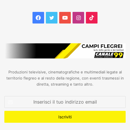
Facebook
Twitter
YouTube
Instagram
TikTok
Produzioni televisive, cinematografiche e multimediali legate al
territorio flegreo e al resto della regione, con eventi trasmessi in
diretta, streaming e tanto altro.
Inserisci
il
tuo
indirizzo
email