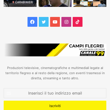
Facebook
Twitter
YouTube
Instagram
TikTok
Produzioni televisive, cinematografiche e multimediali legate al
territorio flegreo e al resto della regione, con eventi trasmessi in
diretta, streaming e tanto altro.
Inserisci
il
tuo
indirizzo