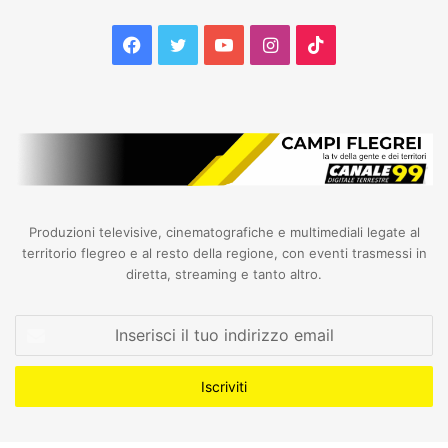
Facebook
Twitter
YouTube
Instagram
TikTok
Produzioni televisive, cinematografiche e multimediali legate al
territorio flegreo e al resto della regione, con eventi trasmessi in
diretta, streaming e tanto altro.
Inserisci
il
tuo
indirizzo
email