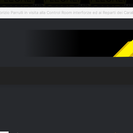
so il plesso Marconi dopo il terremoto del 31 luglio: edificio dichiarato in