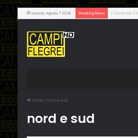
Pozzuoli, chiu
venerdì, Agosto 7 2026
Breaking News
Home
/
nord e sud
nord e sud