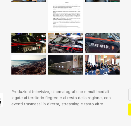
I
Produzioni televisive, cinematografiche e multimediali
il
legate al territorio flegreo e al resto della regione, con
t
eventi trasmessi in diretta, streaming e tanto altro.
i
e