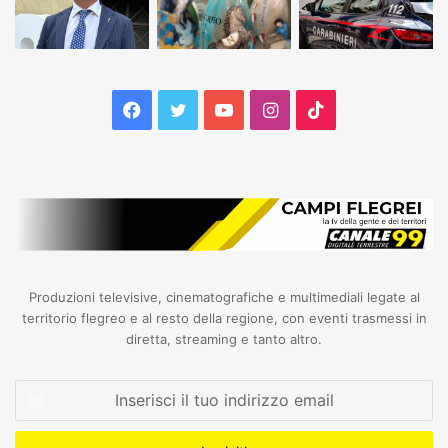
Facebook
Twitter
YouTube
Instagram
TikTok
Produzioni televisive, cinematografiche e multimediali legate al
territorio flegreo e al resto della regione, con eventi trasmessi in
diretta, streaming e tanto altro.
Inserisci
il
tuo