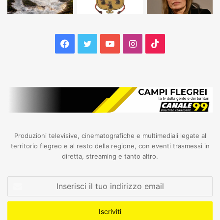
Facebook
Twitter
YouTube
Instagram
TikTok
Produzioni televisive, cinematografiche e multimediali legate al
territorio flegreo e al resto della regione, con eventi trasmessi in
diretta, streaming e tanto altro.
Inserisci
il
tuo
indirizzo