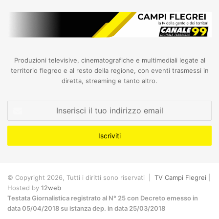
Produzioni televisive, cinematografiche e multimediali legate al
territorio flegreo e al resto della regione, con eventi trasmessi in
diretta, streaming e tanto altro.
Inserisci
il
tuo
indirizzo
email
© Copyright 2026, Tutti i diritti sono riservati |
TV Campi Flegrei
|
Hosted by
12web
Testata Giornalistica registrato al N° 25 con Decreto emesso in
data 05/04/2018 su istanza dep. in data 25/03/2018