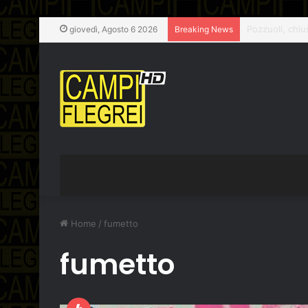
giovedì, Agosto 6 2026
Breaking News
Home
/
fumetto
fumetto