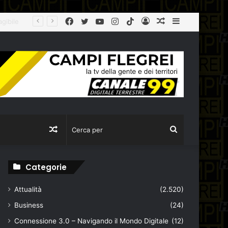
Facebook
Twitter
YouTube
Instagram
TikTok
Log
Articolo
Sidebar
Città Metropolitana, tolleranza zero sulla ‘Terra dei Fuochi’: la Polizia Metropolitana sequestra due aziende completamente abusive a Napoli
In
casuale
Articolo
Cerca
casuale
per
Categorie
Attualità
(2.520)
Business
(24)
Connessione 3.0 – Navigando il Mondo Digitale
(12)