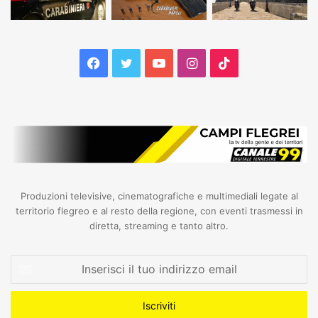
Facebook
Twitter
YouTube
Instagram
TikTok
Produzioni televisive, cinematografiche e multimediali legate al
territorio flegreo e al resto della regione, con eventi trasmessi in
diretta, streaming e tanto altro.
Inserisci
il
tuo
indirizzo