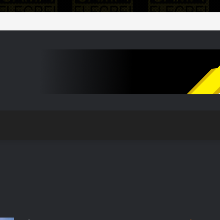
 Piantedosi: “I 100 milioni sono una prima risposta”