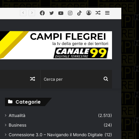
Facebook
Twitter
YouTube
Instagram
TikTok
Log
Articolo
Sidebar
In
casuale
Articolo
Cerca
casuale
per
Categorie
Attualità
(2.513)
Business
(24)
Connessione 3.0 – Navigando il Mondo Digitale
(12)