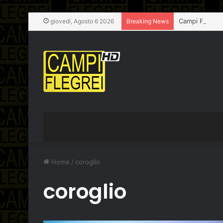
Campi Flegrei,
giovedì, Agosto 6 2026
Breaking News
Home
/
coroglio
coroglio