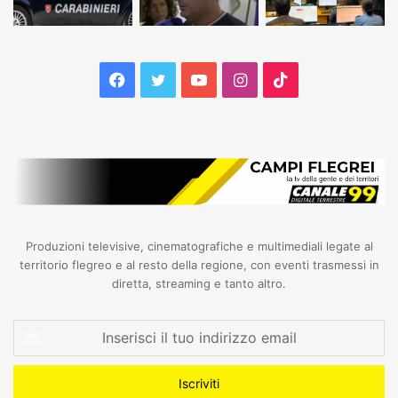
Facebook
Twitter
YouTube
Instagram
TikTok
Produzioni televisive, cinematografiche e multimediali legate al
territorio flegreo e al resto della regione, con eventi trasmessi in
diretta, streaming e tanto altro.
Inserisci
il
tuo
indirizzo