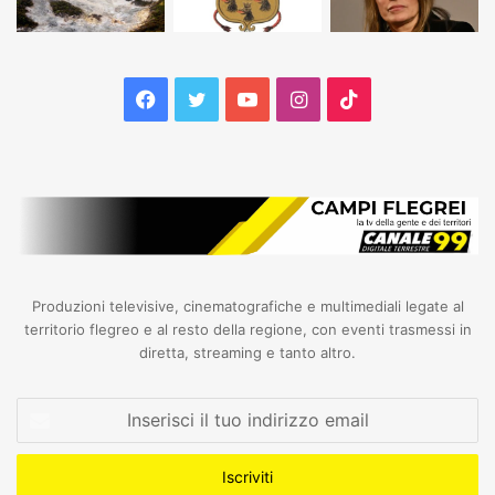
Facebook
Twitter
YouTube
Instagram
TikTok
Produzioni televisive, cinematografiche e multimediali legate al
territorio flegreo e al resto della regione, con eventi trasmessi in
diretta, streaming e tanto altro.
Inserisci
il
tuo
indirizzo