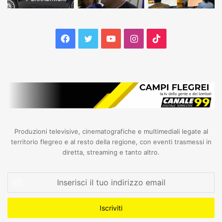
Facebook
Twitter
YouTube
Instagram
TikTok
Produzioni televisive, cinematografiche e multimediali legate al
territorio flegreo e al resto della regione, con eventi trasmessi in
diretta, streaming e tanto altro.
Inserisci
il
tuo
indirizzo
email