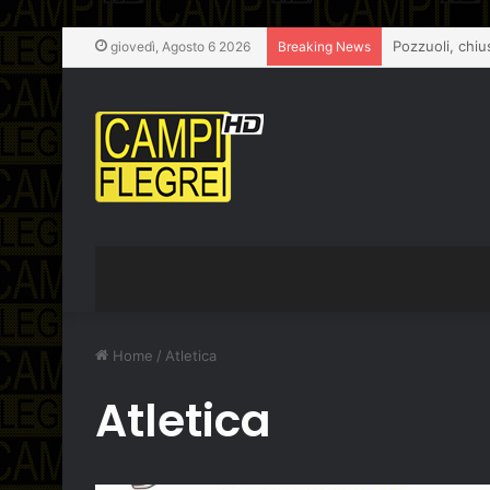
giovedì, Agosto 6 2026
Breaking News
Home
/
Atletica
Atletica