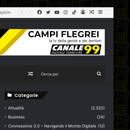
Facebook
Twitter
YouTube
Instagram
TikTok
Log
Articolo
Sidebar
Città Metropolitana, tolleranza zero sulla ‘Terra dei Fuochi’: la Polizia Metropolitana sequestra due aziende completamente abusive a Napoli
In
casuale
Articolo
Cerca
casuale
per
Categorie
Attualità
(2.520)
Business
(24)
Connessione 3.0 – Navigando il Mondo Digitale
(12)