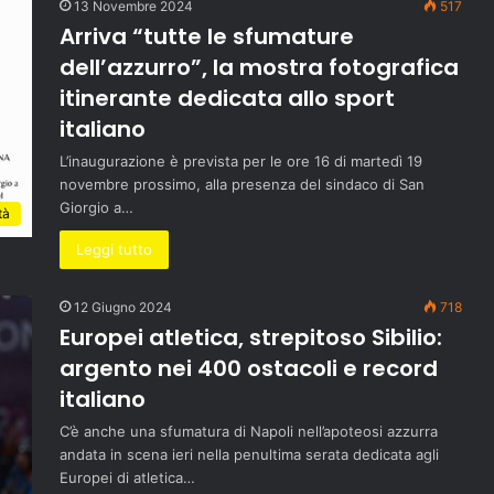
13 Novembre 2024
517
Arriva “tutte le sfumature
dell’azzurro”, la mostra fotografica
itinerante dedicata allo sport
italiano
L’inaugurazione è prevista per le ore 16 di martedì 19
novembre prossimo, alla presenza del sindaco di San
Giorgio a…
tà
Leggi tutto
12 Giugno 2024
718
Europei atletica, strepitoso Sibilio:
argento nei 400 ostacoli e record
italiano
C’è anche una sfumatura di Napoli nell’apoteosi azzurra
andata in scena ieri nella penultima serata dedicata agli
Europei di atletica…