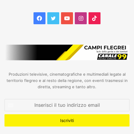
Facebook
Twitter
YouTube
Instagram
TikTok
Produzioni televisive, cinematografiche e multimediali legate al
territorio flegreo e al resto della regione, con eventi trasmessi in
diretta, streaming e tanto altro.
Inserisci
il
tuo
indirizzo
email