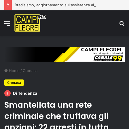
Bradisismo, aggiornamento sull’assistenza alla popolazione
Menu
C
p
Home
/
Cronaca
Cronaca
Di Tendenza
Smantellata una rete
criminale che truffava gli
anziani: 22 arresti in tutta