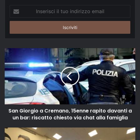
Inserisci
il
tuo
indirizzo
email
San Giorgio a Cremano, 15enne rapito davanti a
un bar: riscatto chiesto via chat alla famiglia