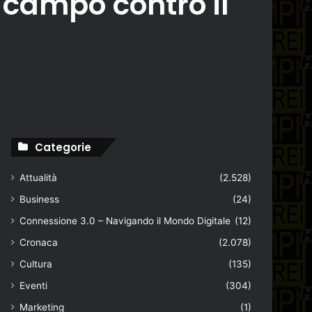
n campo contro il
Categorie
Attualità
(2.528)
Business
(24)
Connessione 3.0 – Navigando il Mondo Digitale
(12)
Cronaca
(2.078)
Cultura
(135)
Eventi
(304)
Marketing
(1)