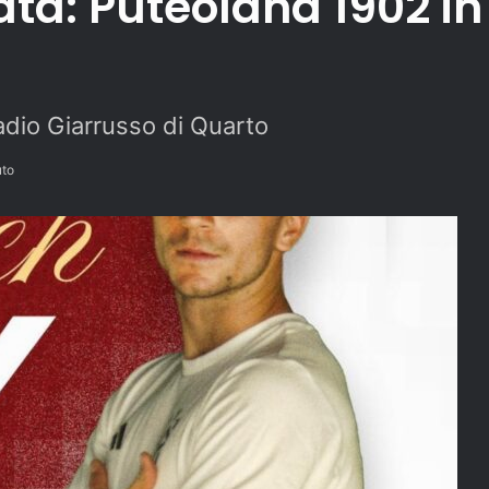
nata: Puteolana 1902 i
Stadio Giarrusso di Quarto
uto