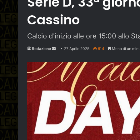
Serie D, 33ª gior
Cassino
Calcio d'inizio alle ore 15:00 allo 
Send
Redazione
27 Aprile 2025
614
Meno di un min
an
email