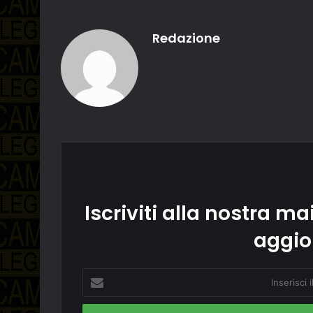
Redazione
Iscriviti alla nostra mai
aggio
Inserisci
il
tuo