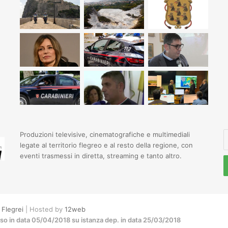
I
Produzioni televisive, cinematografiche e multimediali
il
legate al territorio flegreo e al resto della regione, con
t
eventi trasmessi in diretta, streaming e tanto altro.
i
e
Flegrei
| Hosted by
12web
sso in data 05/04/2018 su istanza dep. in data 25/03/2018