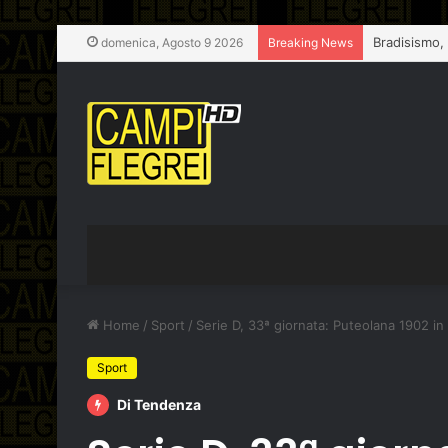
Bradisismo,
domenica, Agosto 9 2026
Breaking News
Home
/
Sport
/
Serie D, 33ª giornata: Puteolana 1902 in
Sport
Di Tendenza