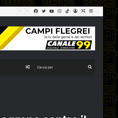
Facebook
Twitter
YouTube
Instagram
TikTok
Log
Articolo
Sidebar
In
casuale
Articolo
Cerca
casuale
per