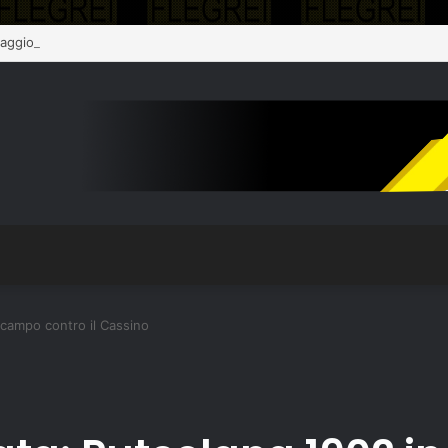
 aggiornamento sull’assistenza alla popolazione
 campo contro il Cassino