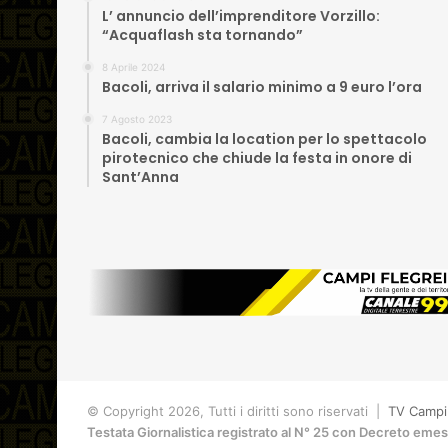
L’ annuncio dell’imprenditore Vorzillo:
“Acquaflash sta tornando”
8 Aprile 2024
Bacoli, arriva il salario minimo a 9 euro l’ora
7 Agosto 2023
Bacoli, cambia la location per lo spettacolo
pirotecnico che chiude la festa in onore di
Sant’Anna
© Copyright 2026, Tutti i diritti sono riservati |
TV Campi 
Testata Giornalistica registrato al N° 25 con Decreto eme